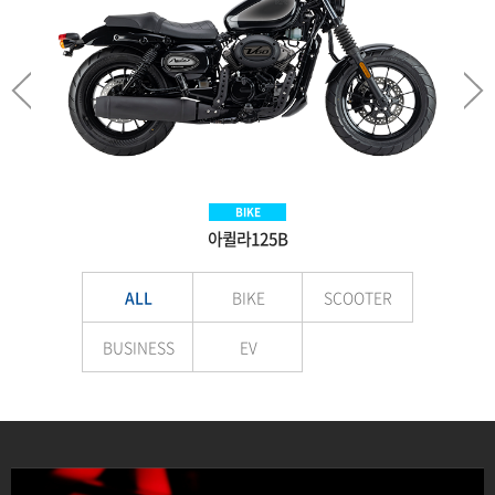
SCOOTER
BIKE
BIKE
EV
Aquila300BS
아퀼라125B
VNEX125
E-LuTion
ALL
BIKE
SCOOTER
BUSINESS
EV