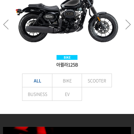
SCOOTER
BIKE
BIKE
EV
Aquila300BS
아퀼라125B
VNEX125
E-LuTion
ALL
BIKE
SCOOTER
BUSINESS
EV