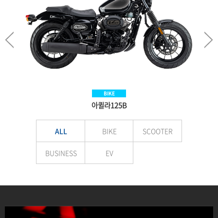
SCOOTER
BIKE
BIKE
EV
Aquila300BS
아퀼라125B
VNEX125
E-LuTion
ALL
BIKE
SCOOTER
BUSINESS
EV