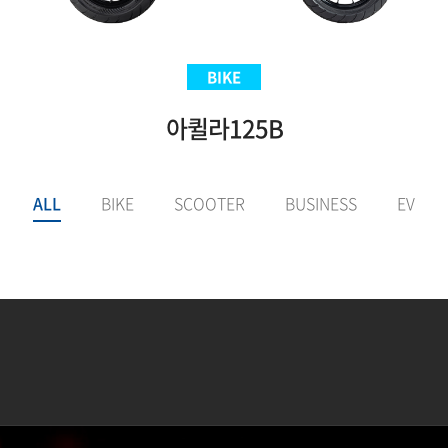
SCOOTER
BIKE
BIKE
EV
Aquila300BS
아퀼라125B
VNEX125
E-LuTion
ALL
BIKE
SCOOTER
BUSINESS
EV