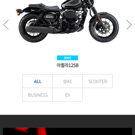
SCOOTER
BIKE
BIKE
EV
Aquila300BS
아퀼라125B
VNEX125
E-LuTion
ALL
BIKE
SCOOTER
BUSINESS
EV