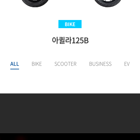
SCOOTER
BIKE
BIKE
EV
Aquila300BS
아퀼라125B
VNEX125
E-LuTion
ALL
BIKE
SCOOTER
BUSINESS
EV