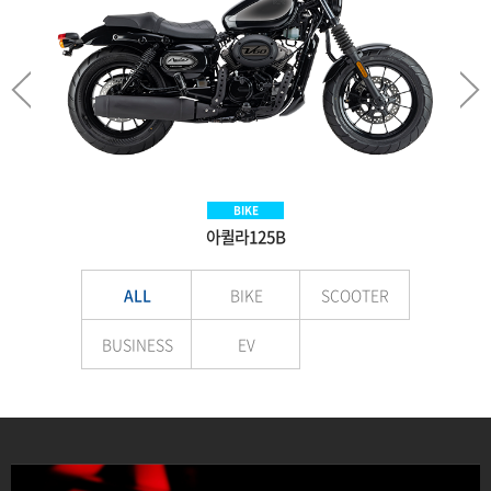
SCOOTER
BIKE
BIKE
EV
Aquila300BS
아퀼라125B
VNEX125
E-LuTion
ALL
BIKE
SCOOTER
BUSINESS
EV