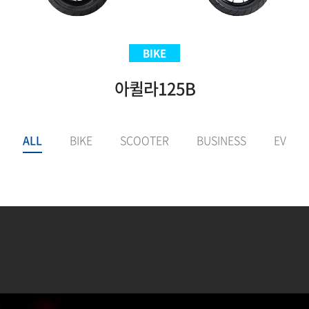
SCOOTER
BIKE
BIKE
EV
Aquila300BS
아퀼라125B
VNEX125
E-LuTion
ALL
BIKE
SCOOTER
BUSINESS
EV