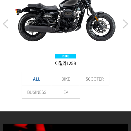
SCOOTER
BIKE
BIKE
EV
Aquila300BS
아퀼라125B
VNEX125
E-LuTion
ALL
BIKE
SCOOTER
BUSINESS
EV