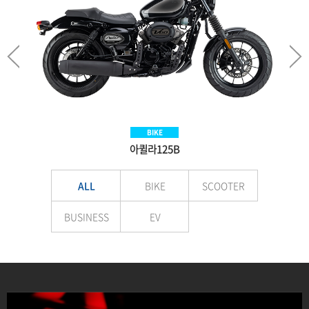
SCOOTER
BIKE
BIKE
EV
Aquila300BS
아퀼라125B
VNEX125
E-LuTion
ALL
BIKE
SCOOTER
BUSINESS
EV