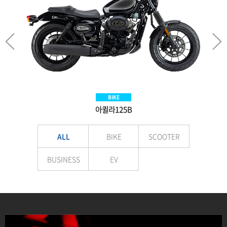
SCOOTER
BIKE
BIKE
EV
Aquila300BS
아퀼라125B
VNEX125
E-LuTion
ALL
BIKE
SCOOTER
BUSINESS
EV