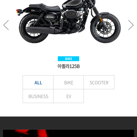
SCOOTER
BIKE
BIKE
EV
Aquila300BS
아퀼라125B
VNEX125
E-LuTion
ALL
BIKE
SCOOTER
BUSINESS
EV