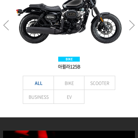
SCOOTER
BIKE
BIKE
EV
Aquila300BS
아퀼라125B
VNEX125
E-LuTion
ALL
BIKE
SCOOTER
BUSINESS
EV