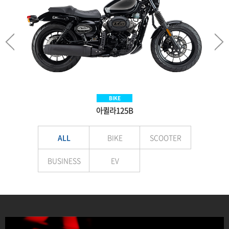
SCOOTER
BIKE
BIKE
EV
Aquila300BS
아퀼라125B
VNEX125
E-LuTion
ALL
BIKE
SCOOTER
BUSINESS
EV